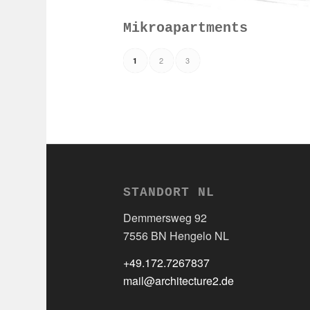
Mikroapartments
2
3
1
STANDORT NL
Demmersweg 92
7556 BN Hengelo NL
+49.172.7267837
mail@architecture2.de