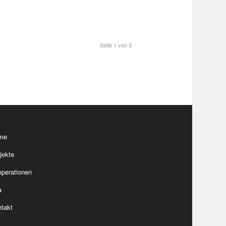
Seite 1 von 3
me
jekte
perationen
a
takt