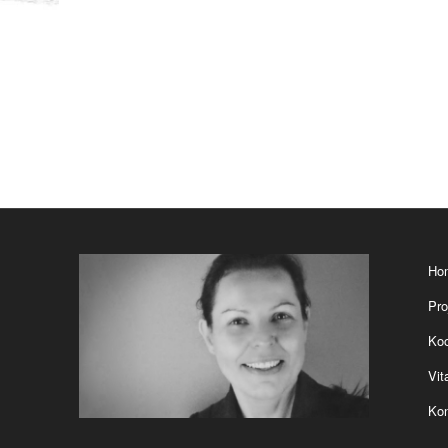
Ho
Pro
Koo
Vit
Kon