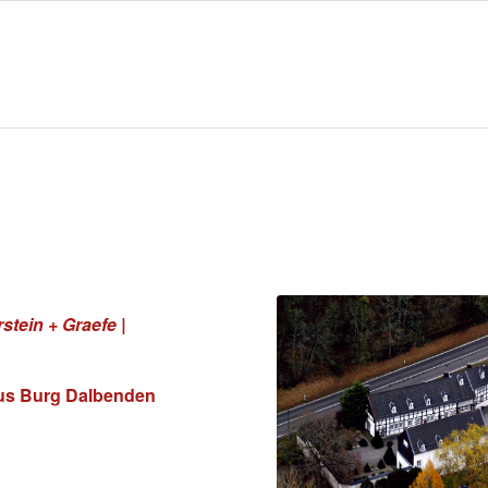
tein + Graefe |
us Burg Dalbenden